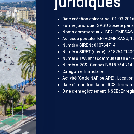
juridiques
Date création entreprise
: 01-03-201
Forme juridique
: SASU Société par ac
Noms commerciaux
: BE2HOMESAS
Adresse postale
: BE2HOME SASU, 1
Numéro SIREN
: 818764714
Numéro SIRET (siège)
: 8187647140
Numéro TVA Intracommunautaire
: 
Numéro RCS
: Cannes B 818 764 714
Catégorie
: Immobilier
Activité (Code NAF ou APE)
: Locatio
Date d’immatriculation RCS
: Immatri
Date d’enregistrement INSEE
: Enregi