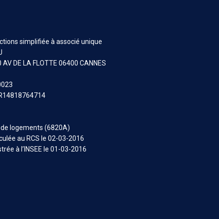
6
tions simplifiée à associé unique
U
0 AV DE LA FLOTTE 06400 CANNES
0023
FR14818764714
n de logements (6820A)
culée au RCS le 02-03-2016
strée à l’INSEE le 01-03-2016