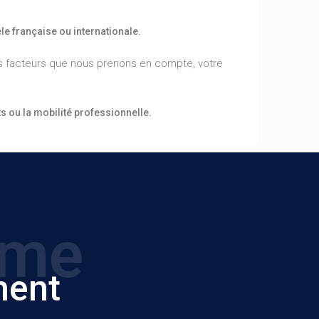
e française ou internationale.
ivers facteurs que nous prenons en compte, votre
s ou la mobilité professionnelle.
ome
ment