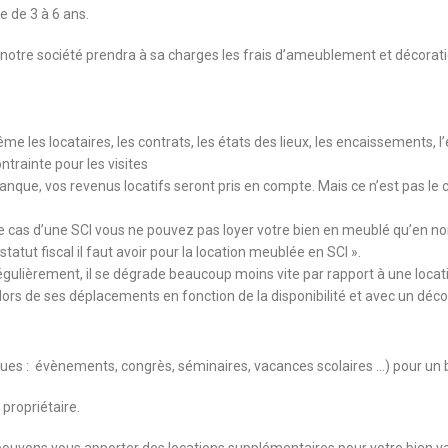
e de 3 à 6 ans.
, notre société prendra à sa charges les frais d’ameublement et décorati
les locataires, les contrats, les états des lieux, les encaissements, l’e
trainte pour les visites
nque, vos revenus locatifs seront pris en compte. Mais ce n’est pas le 
e cas d’une SCI vous ne pouvez pas loyer votre bien en meublé qu’en non
statut fiscal il faut avoir pour la location meublée en SCI ».
égulièrement, il se dégrade beaucoup moins vite par rapport à une locat
en lors de ses déplacements en fonction de la disponibilité et avec un déc
iques : évènements, congrès, séminaires, vacances scolaires …) pour un
 propriétaire.